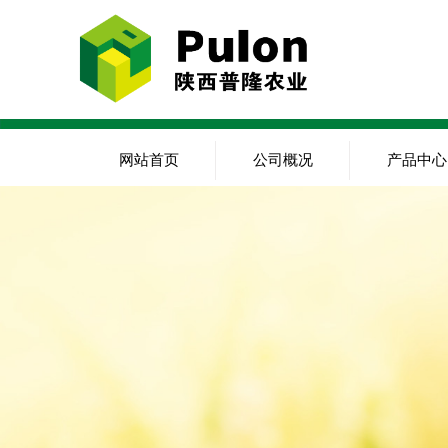
网站首页
公司概况
产品中心