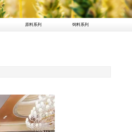
原料系列
饲料系列