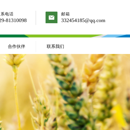
联系电话
邮箱
29-81310098
332454185@qq.com
合作伙伴
联系我们